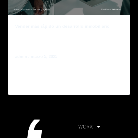
Vender más rápido un desarrollo inmobiliario
¿Cómo Vender Más Rápido un
Desarrollo Inmobiliario?
admin
/
marzo 5, 2025
El éxito de un desarrollo inmobiliario no solo
depende de su ubicación o diseño, sino de una
estrategia de marketing […]
WORK