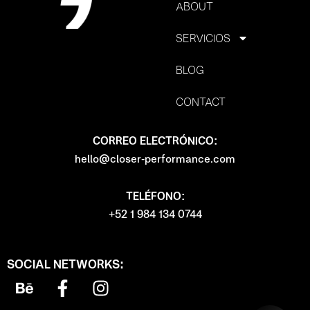
ABOUT
SERVICIOS
BLOG
CONTACT
CORREO ELECTRÓNICO:
hello@closer-performance.com
TELÉFONO:
+52 1 984 134 0744
SOCIAL NETWORKS:
B
F
I
e
a
n