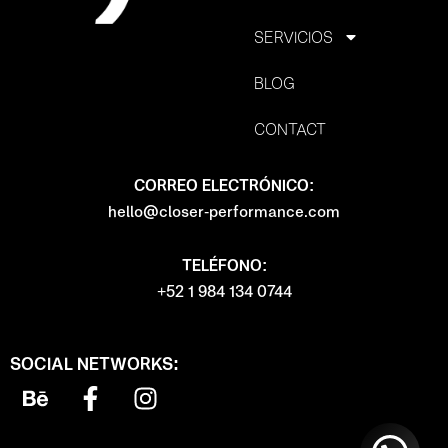
anel
SERVICIOS
BLOG
anel
CONTACT
anel
CORREO ELECTRÓNICO:
anel
hello@closer-performance.com
anel
TELÉFONO:
+52 1 984 134 0744
anel
anel
SOCIAL NETWORKS:
B
F
I
e
a
n
anel
h
c
s